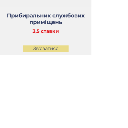
Прибиральник службових
приміщень
3,5 ставки
Зв'язатися
Контакти
(044) 290-03-75
(093) 144-30-96
info@lybid.kiev.ua