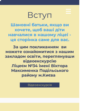
Вступ
Шановні батьки, якщо ви
хочете, щоб ваші діти
навчалися в нашому ліцеї -
ця сторінка саме для вас.
За цим покликанням ви
можете ознайомитися з нашим
закладом освіти, переглянувши
відеоекскурсію
Ліцеєм №34 імені Віктора
Максименка Подільського
району м.Києва
Відеоекскурсія