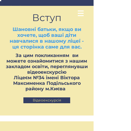
Вступ
Шановні батьки, якщо ви
хочете, щоб ваші діти
навчалися в нашому ліцеї -
ця сторінка саме для вас.
За цим покликанням ви
можете ознайомитися з нашим
закладом освіти, переглянувши
відеоекскурсію
Ліцеєм №34 імені Віктора
Максименка Подільського
району м.Києва
Відеоекскурсія