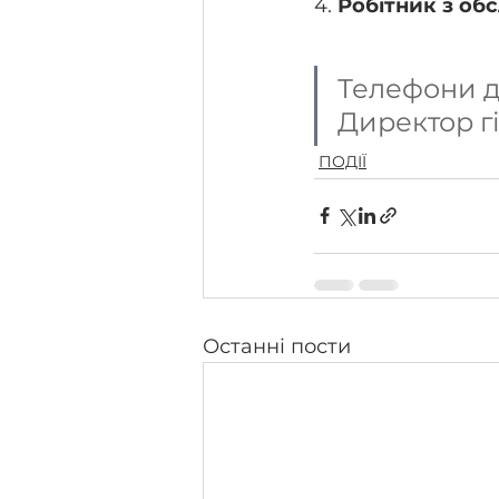
4. 
Робітник з обс
Телефони дл
Директор г
ПОДІЇ
Останні пости