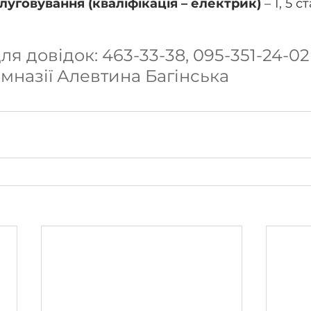
луговування (кваліфікація – електрик)
 – 1, 5 
я довідок: 463-33-38, 095-351-24-02
імназії Алевтина Багінська