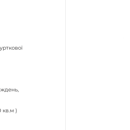
 гурткової 
иждень, 
 кв.м )