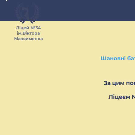
Ліцей №34
ім.Віктора
Максименка
Шановні ба
За цим по
Ліцеєм 