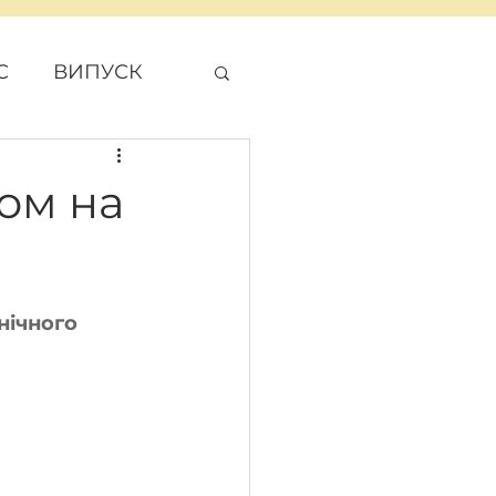
С
ВИПУСК
ДЖЕТ
ном на
нічного 