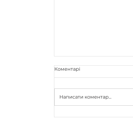
День знань
Коментарі
Незважаючи на всі
труднощі та випробування,
раді повідомити, що в ліцеї
Написати коментар...
№34 імені Віктора
Максименка відбулось
свято Першого дзвоника!
Це...