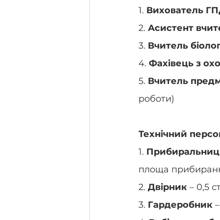
1. 
Вихователь Г
2. 
Асистент вчит
3. 
Вчитель біологі
4. 
Фахівець з ох
5. 
Вчитель предм
роботи)
Технічний персо
1. 
Прибиральниця
площа прибирання
2. 
Двірник
 – 0,5 
3. 
Гардеробник
 