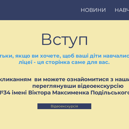
НОВИНИ
НАВ
Вступ
тьки, якщо ви хочете, щоб ваші діти навчали
ліцеї - ця сторінка саме для вас.
кликанням ви можете ознайомитися з наши
переглянувши відеоекскурсію
№34 імені Віктора Максименка Подільськог
Відеоекскурсія