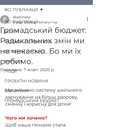
ВСІ ПУБЛІКАЦІЇ
abahinska
ВСІ ПУБЛІКАЦІЇ
8 вер. 2020 р.
Читати 1 хв
Громадський бюджет:
ВСТУП
Радикальних змін ми
ПОРАДИ ПСИХОЛОГА
не чекаємо. Бо ми їх
ОСВІТНІЙ ПРОЦЕС
робимо.
ВИПУСК
Оновлено:
7 жовт. 2020 р.
ПОДІЇ
ПРОЕКТНІ НОВИНИ
Ми змінимо систему шкільного 
КАРАНТИН
харчування на більш здорову, 
ГРОМАДСЬКИЙ БЮДЖЕТ
смачну і корисну для дітей!
Чого ми хочемо?
Щоб наша гімназія стала 