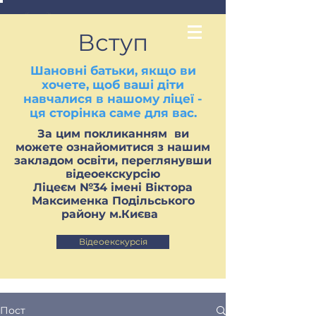
Вступ
Шановні батьки, якщо ви
хочете, щоб ваші діти
навчалися в нашому ліцеї -
ця сторінка саме для вас.
За цим покликанням ви
можете ознайомитися з нашим
закладом освіти, переглянувши
відеоекскурсію
Ліцеєм №34 імені Віктора
Максименка Подільського
району м.Києва
Відеоекскурсія
Пост