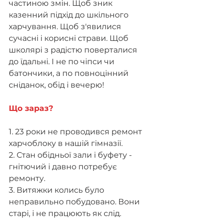
частиною змін. Щоб зник 
казенний підхід до шкільного 
харчування. Щоб з'явилися 
сучасні і корисні страви. Щоб 
школярі з радістю поверталися 
до їдальні. І не по чіпси чи 
батончики, а по повноцінний 
сніданок, обід і вечерю! 
Що зараз?
1. 23 роки не проводився ремонт 
харчоблоку в нашій гімназії. 
2. Стан обідньої зали і буфету - 
гнітючий і давно потребує 
ремонту.
3. Витяжки колись було 
неправильно побудовано. Вони 
старі, і не працюють як слід. 