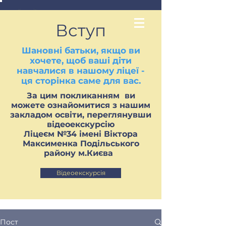
Вступ
Шановні батьки, якщо ви
хочете, щоб ваші діти
навчалися в нашому ліцеї -
ця сторінка саме для вас.
За цим покликанням ви
можете ознайомитися з нашим
закладом освіти, переглянувши
відеоекскурсію
Ліцеєм №34 імені Віктора
Максименка Подільського
району м.Києва
Відеоекскурсія
Пост