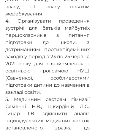
класу, 1-Г класу шляхом 
жеребкування .
4. Організувати проведення 
зустрічі для батьків майбутніх 
першокласників з питання 
підготовки до школи, з 
дотриманням протиепідемічних 
заходів у період з 23 по 25 червня 
2021 року для ознайомлення з 
освітньою програмою НУШ 
(Савченко), особливостями 
підготовки дитини до навчання в 
закладі освіти.
5. Медичним сестрам гімназії 
Семенчі Н.В., Шкирдіній Л.С., 
Гинар Т.В. здійснити аналіз 
індивідуальних медичних карток  
встановленого зразка до 