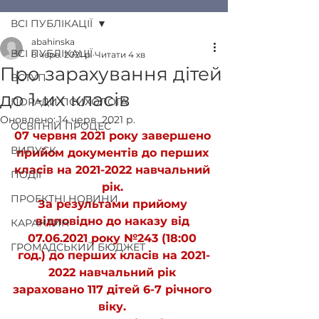
ВСІ ПУБЛІКАЦІЇ
abahinska
ВСІ ПУБЛІКАЦІЇ
8 черв. 2021 р.
Читати 4 хв
Про зарахування дітей
ВСТУП
до 1-их класів
ПОРАДИ ПСИХОЛОГА
Оновлено:
14 черв. 2021 р.
ОСВІТНІЙ ПРОЦЕС
07 червня 2021 року завершено 
ВИПУСК
прийом документів до перших 
класів на 2021-2022 навчальний 
ПОДІЇ
рік. 
ПРОЕКТНІ НОВИНИ
За результами прийому 
відповідно до наказу від 
КАРАНТИН
07.06.2021 року №243 (18:00 
ГРОМАДСЬКИЙ БЮДЖЕТ
год.) до перших класів на 2021-
2022 навчальний рік 
зараховано 117 дітей 6-7 річного 
віку. 