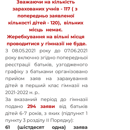
Зважаючи на кількість 
зарахованих учнів - 117 ( з  
попередньо заявленої 
кількості дітей - 120),  вільних 
місць  немає. 
Жеребкування на вільні місця 
проводитися у гімназії не буде.
З 08.05.2021 року до 07.06.2021 
року включно згідно попередньої 
реєстрації батьків, узгодженого 
графіку з батьками організовано 
прийом заяв на зарахування 
дітей в перший клас гімназії на 
2021-2022 н. р.. 
За вказаний період до гімназії 
подано 
294 заяви
 від батьків 
дітей 6-7 років, з яких (підпункт 1 
пункту 3 розділу ІІ Порядку): 
61 (шістдесят одна) заява