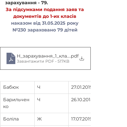
зарахування - 79.
За підсумками подання заяв та 
документів до 1-их класів 
наказом від 31.05.2025 року 
№230 зараховано 79 дітей
Н_зарахування_1_клас_на сайт_2025
.pdf
Завантажити PDF • 517KB
Бабюк
Ч
27.01.2019
Барильчен
Ч
26.10.2018
ко
Боліла
Ж
17.07.2019