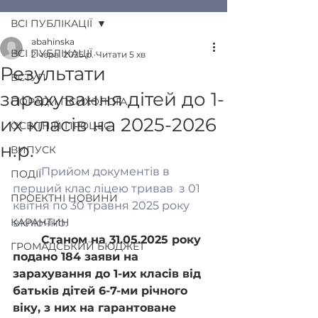
ВСІ ПУБЛІКАЦІЇ
abahinska
ВСІ ПУБЛІКАЦІЇ
2 черв. 2025 р.
Читати 5 хв
Результати
ВСТУП
зарахування дітей до 1-
ПОРАДИ ПСИХОЛОГА
их класів на 2025-2026
ОСВІТНІЙ ПРОЦЕС
н.р.
ВИПУСК
	Прийом документів в 
ПОДІЇ
перший клас ліцею тривав  з 01 
ПРОЕКТНІ НОВИНИ
квітня по 30 травня 2025 року 
КАРАНТИН
включно. 
Станом на 31.05.2025 року 
ГРОМАДСЬКИЙ БЮДЖЕТ
подано 184 заяви на 
зарахування до 1-их класів від 
батьків дітей 6-7-ми річного 
віку,
 з них на гарантоване 