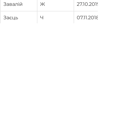
Завалій
Ж
27.10.2019
Заєць
Ч
07.11.2018
Згерський
Ч
15.08.2019
Іванов
Ч
11.01.2019
Іщенко
Ж
14.08.2019
Казаков
Ч
31.08.2019
Калина
Ч
05.11.2018
Ковалишин
Ж
20.06.2019
а
Ковтун
Ч
06.12.2018
Корзаченко
Ж
18.02.2019