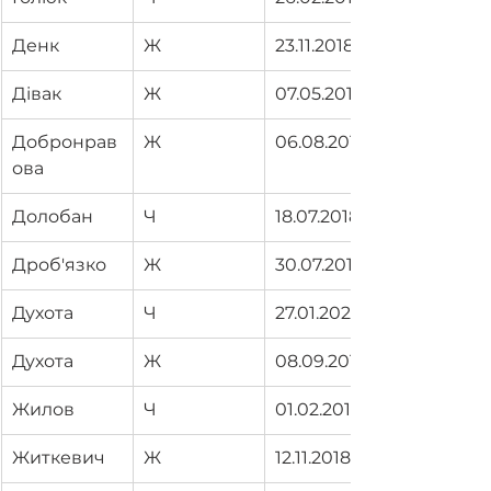
Денк
Ж
23.11.2018
Дівак
Ж
07.05.2019
Добронрав
Ж
06.08.2019
ова
Долобан
Ч
18.07.2018
Дроб'язко
Ж
30.07.2019
Духота
Ч
27.01.2020
Духота
Ж
08.09.2019
Жилов
Ч
01.02.2019
Житкевич
Ж
12.11.2018