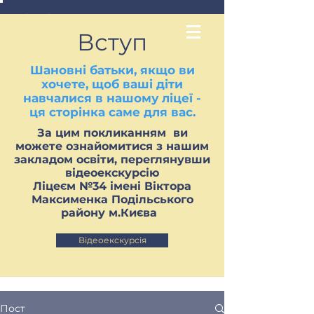
Вступ
Шановні батьки, якщо ви
хочете, щоб ваші діти
навчалися в нашому ліцеї -
ця сторінка саме для вас.
За цим покликанням ви
можете ознайомитися з нашим
закладом освіти, переглянувши
відеоекскурсію
Ліцеєм №34 імені Віктора
Максименка Подільського
району м.Києва
Відеоекскурсія
Пост