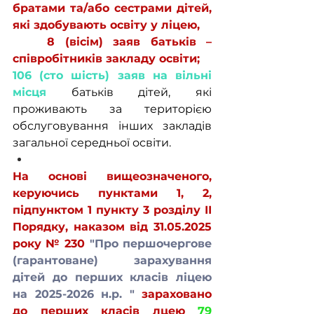
братами та/або сестрами дітей, 
які здобувають освіту у ліцею,
8 (вісім) заяв батьків – 
співробітників закладу освіти;
106 (сто шість) заяв на вільні 
місця
 батьків дітей, які 
проживають за територією 
обслуговування інших закладів 
загальної середньої освіти.
На основі вищеозначеного, 
керуючись пунктами 1, 2, 
підпунктом 1 пункту 3 розділу ІІ 
Порядку, наказом від 31.05.2025 
року № 230 
"Про першочергове   
(гарантоване) зарахування 
дітей до перших класів ліцею 
на 2025-2026 н.р. " 
зараховано 
до перших класів лцею 
79 