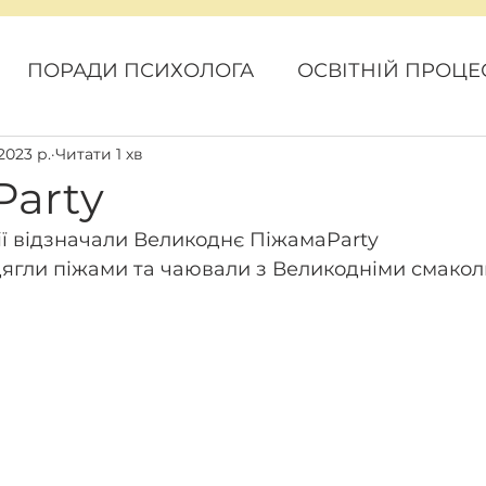
ПОРАДИ ПСИХОЛОГА
ОСВІТНІЙ ПРОЦЕ
 2023 р.
Читати 1 хв
ОВИНИ
КАРАНТИН
ГРОМАДСЬКИЙ БЮ
Party
зії відзначали Великоднє ПіжамаParty
одягли піжами та чаювали з Великодніми смако