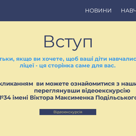
НОВИНИ
НАВ
Вступ
тьки, якщо ви хочете, щоб ваші діти навчали
ліцеї - ця сторінка саме для вас.
кликанням ви можете ознайомитися з наши
переглянувши відеоекскурсію
№34 імені Віктора Максименка Подільськог
Відеоекскурсія