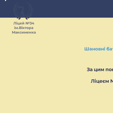
Ліцей №34
ім.Віктора
Максименка
Шановні ба
За цим по
Ліцеєм 