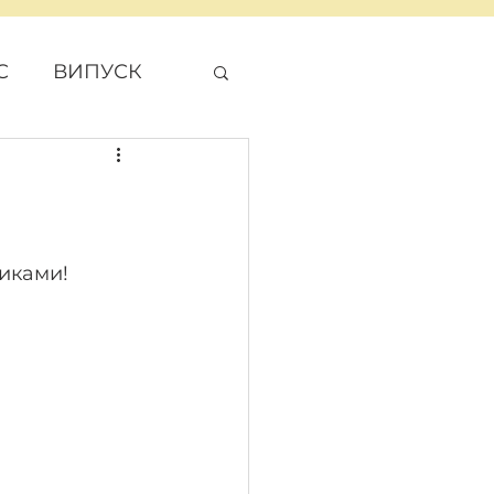
С
ВИПУСК
ДЖЕТ
ликами!