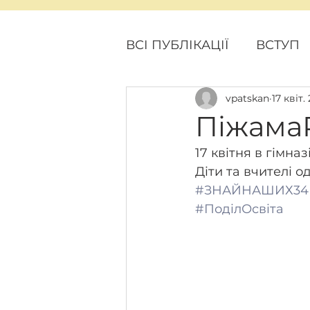
ВСІ ПУБЛІКАЦІЇ
ВСТУП
vpatskan
17 квіт.
ПОДІЇ
ПРОЕКТНІ Н
Піжама
17 квітня в гімна
Діти та вчителі 
#ЗНАЙНАШИХ34
#ПоділОсвіта