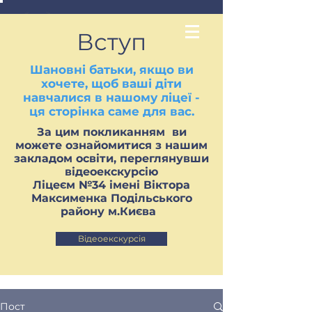
Вступ
Шановні батьки, якщо ви
хочете, щоб ваші діти
навчалися в нашому ліцеї -
ця сторінка саме для вас.
За цим покликанням ви
можете ознайомитися з нашим
закладом освіти, переглянувши
відеоекскурсію
Ліцеєм №34 імені Віктора
Максименка Подільського
району м.Києва
Відеоекскурсія
Пост