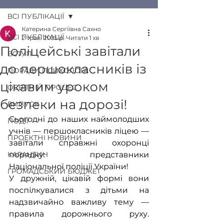
ВСІ ПУБЛІКАЦІЇ
Катерина Сергіївна Сахно
ВСІ ПУБЛІКАЦІЇ
2 трав. 2025 р.
Читати 1 хв
Поліцейські завітали
ВСТУП
до першокласників із
ПОРАДИ ПСИХОЛОГА
цікавим уроком
ОСВІТНІЙ ПРОЦЕС
безпеки на дорозі!
ВИПУСК
Сьогодні до наших наймолодших 
ПОДІЇ
учнів — першокласників ліцею — 
ПРОЕКТНІ НОВИНИ
завітали справжні охоронці 
КАРАНТИН
порядку: представники 
Національної поліції України! 
ГРОМАДСЬКИЙ БЮДЖЕТ
У дружній, цікавій формі вони 
поспілкувалися з дітьми на 
надзвичайно важливу тему — 
правила дорожнього руху. 