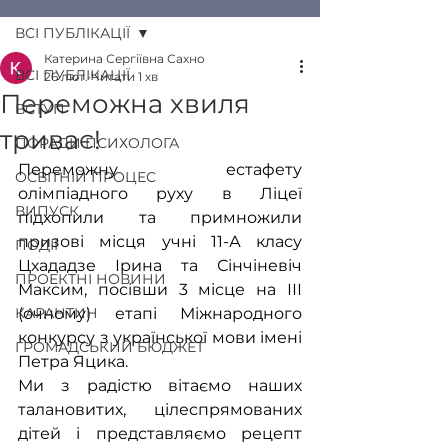
ВСІ ПУБЛІКАЦІЇ
Катерина Сергіївна Сахно
ВСІ ПУБЛІКАЦІЇ
26 лют.
Читати 1 хв
Переможна хвиля
ВСТУП
триває!
ПОРАДИ ПСИХОЛОГА
Переможну естафету 
ОСВІТНІЙ ПРОЦЕС
олімпіадного руху в Ліцеї 
ВИПУСК
підхопили та примножили 
призові місця учні 11-А класу 
ПОДІЇ
Цхададзе Ірина та Сінчіневіч 
ПРОЕКТНІ НОВИНИ
Максим, посівши 3 місце на ІІІ 
КАРАНТИН
(очному) етапі Міжнародного 
конкурсу з української мови імені 
ГРОМАДСЬКИЙ БЮДЖЕТ
Петра Яцика. 
Ми з радістю вітаємо наших 
талановитих, цілеспрямованих 
дітей і представляємо рецепт 