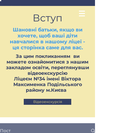
Вступ
Шановні батьки, якщо ви
хочете, щоб ваші діти
навчалися в нашому ліцеї -
ця сторінка саме для вас.
За цим покликанням ви
можете ознайомитися з нашим
закладом освіти, переглянувши
відеоекскурсію
Ліцеєм №34 імені Віктора
Максименка Подільського
району м.Києва
Відеоекскурсія
Пост