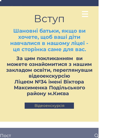
Вступ
Шановні батьки, якщо ви
хочете, щоб ваші діти
навчалися в нашому ліцеї -
ця сторінка саме для вас.
За цим покликанням ви
можете ознайомитися з нашим
закладом освіти, переглянувши
відеоекскурсію
Ліцеєм №34 імені Віктора
Максименка Подільського
району м.Києва
Відеоекскурсія
Пост