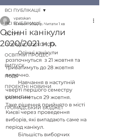
ВСІ ПУБЛІКАЦІЇ
vpatskan
ВСІ ПУБЛІКАЦІЇ
16 жовт. 2020 р.
Читати 1 хв
Осінні канікули
ВСТУП
2020/2021 н.р.
ПОРАДИ ПСИХОЛОГА
	Осінні канікули  
ОСВІТНІЙ ПРОЦЕС
розпочнуться  з 21 жовтня та 
ВИПУСК
триватимуть до 28 жовтня 
включно.
ПОДІЇ
	Навчання в наступній 
ПРОЕКТНІ НОВИНИ
чверті першого семестру 
КАРАНТИН
розпочнеться 29 жовтня. 
Таке рішення прийнято в місті 
ГРОМАДСЬКИЙ БЮДЖЕТ
Києві через проведення 
виборів, які випадають саме на 
період канікул.
	Більшість виборчих 