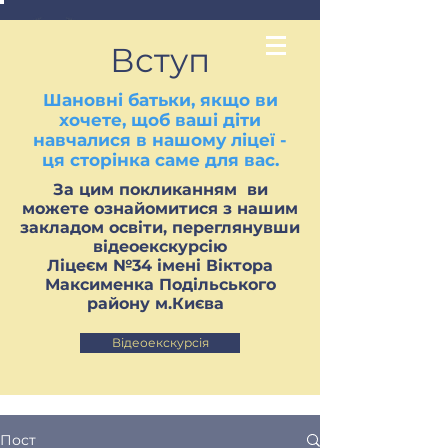
Вступ
Шановні батьки, якщо ви
хочете, щоб ваші діти
навчалися в нашому ліцеї -
ця сторінка саме для вас.
За цим покликанням ви
можете ознайомитися з нашим
закладом освіти, переглянувши
відеоекскурсію
Ліцеєм №34 імені Віктора
Максименка Подільського
району м.Києва
Відеоекскурсія
Пост