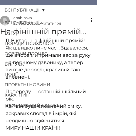
ВСІ ПУБЛІКАЦІЇ
abahinska
ВСІ ПУБЛІКАЦІЇ
23 вер. 2025 р.
Читати 1 хв
На фінішній прямій...
ВСТУП
11-В клас - на фінійшній прямій!
ПОРАДИ ПСИХОЛОГА
Як швидко лине час… Здавалося, 
ОСВІТНІЙ ПРОЦЕС
ще вчора ми тримали вас за руку 
на першому дзвонику, а тепер 
ВИПУСК
ви вже дорослі, красиві й такі 
ПОДІЇ
впевнені.
ПРОЕКТНІ НОВИНИ
Попереду — останній шкільний 
КАРАНТИН
рік. 
ГРОМАДСЬКИЙ БЮДЖЕТ
Хай він буде сповнений сміху, 
яскравих спогадів і мрій, які 
неодмінно здійсняться!
МИРУ НАШІЙ КРАЇНІ!