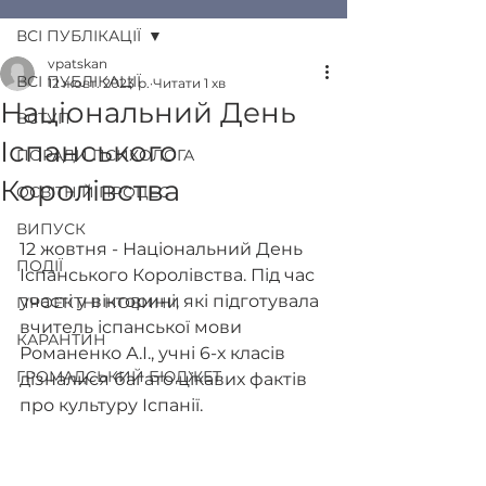
ВСІ ПУБЛІКАЦІЇ
vpatskan
ВСІ ПУБЛІКАЦІЇ
12 жовт. 2023 р.
Читати 1 хв
Національний День
ВСТУП
Іспанського
ПОРАДИ ПСИХОЛОГА
Королівства
ОСВІТНІЙ ПРОЦЕС
ВИПУСК
12 жовтня - Національний День 
ПОДІЇ
Іспанського Королівства. Під час 
участі у вікторині, які підготувала 
ПРОЕКТНІ НОВИНИ
вчитель іспанської мови 
КАРАНТИН
Романенко А.І., учні 6-х класів 
ГРОМАДСЬКИЙ БЮДЖЕТ
дізналися багато цікавих фактів 
про культуру Іспанії.