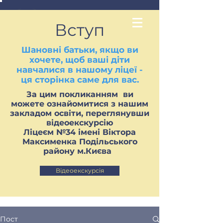
Вступ
Шановні батьки, якщо ви
хочете, щоб ваші діти
навчалися в нашому ліцеї -
ця сторінка саме для вас.
За цим покликанням ви
можете ознайомитися з нашим
закладом освіти, переглянувши
відеоекскурсію
Ліцеєм №34 імені Віктора
Максименка Подільського
району м.Києва
Відеоекскурсія
Пост