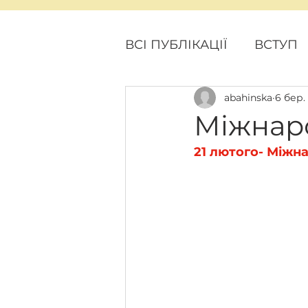
ВСІ ПУБЛІКАЦІЇ
ВСТУП
abahinska
6 бер.
ПОДІЇ
ПРОЕКТНІ Н
Міжнаро
21 лютого- Міжн