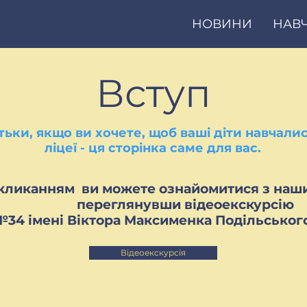
НОВИНИ
НАВ
Вступ
тьки, якщо ви хочете, щоб ваші діти навчали
ліцеї - ця сторінка саме для вас.
кликанням ви можете ознайомитися з наши
переглянувши відеоекскурсію
№34 імені Віктора Максименка Подільськог
Відеоекскурсія