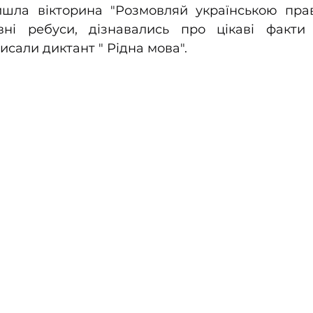
йшла вікторина "Розмовляй українською прави
ні ребуси, дізнавались про цікаві факти у
исали диктант " Рідна мова".