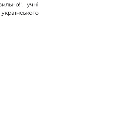
льно!", учні 
країнського 