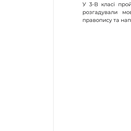
У 3-В класі про
розгадували мов
правопису та нап