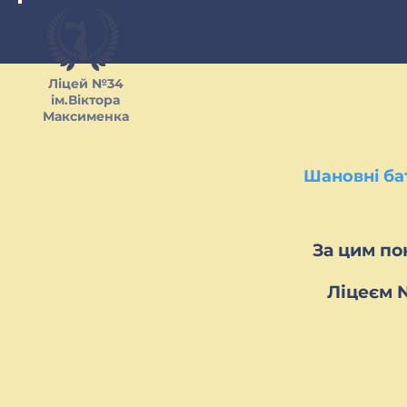
Ліцей №34
ім.Віктора
Максименка
Шановні ба
За цим по
Ліцеєм 