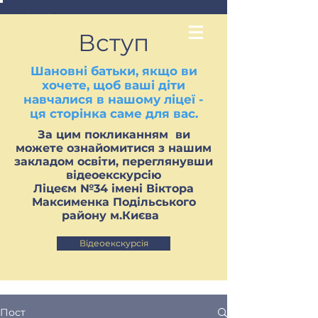
Вступ
Шановні батьки, якщо ви
хочете, щоб ваші діти
навчалися в нашому ліцеї -
ця сторінка саме для вас.
За цим покликанням ви
можете ознайомитися з нашим
закладом освіти, переглянувши
відеоекскурсію
Ліцеєм №34 імені Віктора
Максименка Подільського
району м.Києва
Відеоекскурсія
Пост