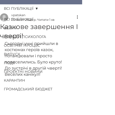
ВСІ ПУБЛІКАЦІЇ
vpatskan
ВСІ ПУБЛІКАЦІЇ
25 жовт. 2024 р.
Читати 1 хв
Казкове завершення І
ВСТУП
чверті!
ПОРАДИ ПСИХОЛОГА
Сьогодні учні прийшли в 
ОСВІТНІЙ ПРОЦЕС
костюмах героїв казок, 
ВИПУСК
потанцювали і просто 
повеселились. Було круто!
ПОДІЇ
До зустрічі в другій чверті!
ПРОЕКТНІ НОВИНИ
Веселих канікул!
КАРАНТИН
ГРОМАДСЬКИЙ БЮДЖЕТ