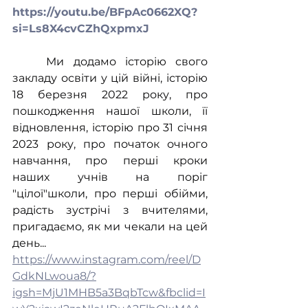
https://youtu.be/BFpAc0662XQ?
si=Ls8X4cvCZhQxpmxJ
	Ми додамо історію свого 
закладу освіти у цій війні, історію 
18 березня 2022 року, про 
пошкодження нашої школи, її 
відновлення, історію про 31 січня 
2023 року, про початок очного 
навчання, про перші кроки 
наших учнів на поріг 
"цілої"школи, про перші обійми, 
радість зустрічі з вчителями, 
пригадаємо, як ми чекали на цей 
день...
https://www.instagram.com/reel/D
GdkNLwoua8/?
igsh=MjU1MHB5a3BqbTcw&fbclid=I