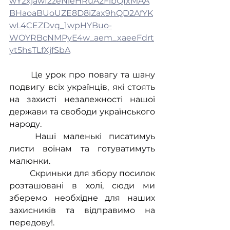
wY2xjawI2zeNleHRuA2FlbQIxMAA
BHaoaBUoUZE8D8iZax9hQD2AfYK
wL4CEZDvq_1wpHYBuo-
WOYRBcNMPyE4w_aem_xaeeFdrt
yt5hsTLfXjfSbA
	Це урок про повагу та шану 
подвигу всіх українців, які стоять 
на захисті незалежності нашої 
держави та свободи українського 
народу.
	Наші маленькі писатимуь 
листи воїнам та готуватимуть 
малюнки.
	Скриньки для збору посилок 
розташовані в холі, сюди ми 
зберемо необхідне для наших 
захисників та відправимо на 
передову!.