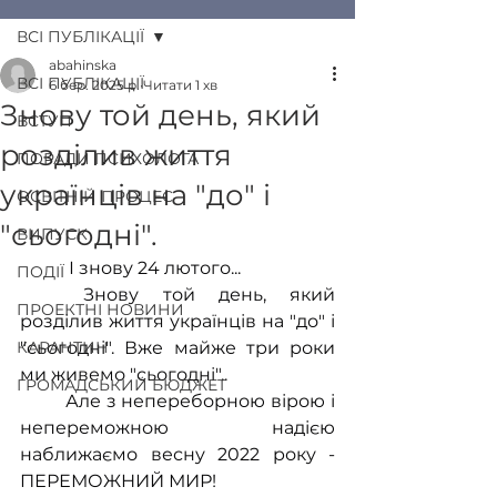
ВСІ ПУБЛІКАЦІЇ
abahinska
ВСІ ПУБЛІКАЦІЇ
6 бер. 2025 р.
Читати 1 хв
Знову той день, який
ВСТУП
розділив життя
ПОРАДИ ПСИХОЛОГА
українців на "до" і
ОСВІТНІЙ ПРОЦЕС
"сьогодні".
ВИПУСК
	 І знову 24 лютого...
ПОДІЇ
	Знову той день, який 
ПРОЕКТНІ НОВИНИ
розділив життя українців на "до" і 
КАРАНТИН
"сьогодні". Вже майже три роки 
ми живемо "сьогодні"..
ГРОМАДСЬКИЙ БЮДЖЕТ
	Але з непереборною вірою і 
непереможною надією 
наближаємо весну 2022 року - 
ПЕРЕМОЖНИЙ МИР!