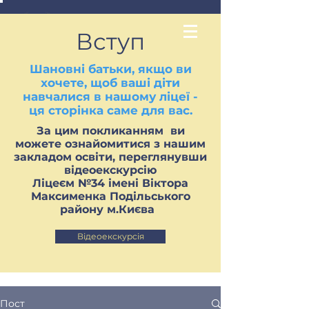
Вступ
Шановні батьки, якщо ви
хочете, щоб ваші діти
навчалися в нашому ліцеї -
ця сторінка саме для вас.
За цим покликанням ви
можете ознайомитися з нашим
закладом освіти, переглянувши
відеоекскурсію
Ліцеєм №34 імені Віктора
Максименка Подільського
району м.Києва
Відеоекскурсія
Пост