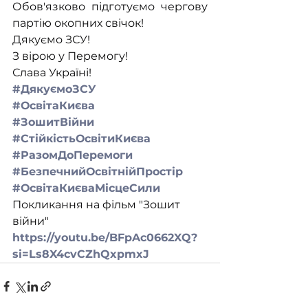
Обов'язково підготуємо чергову 
партію окопних свічок!
Дякуємо ЗСУ!
З вірою у Перемогу!
Слава Україні!
#ДякуємоЗСУ
#ОсвітаКиєва
#ЗошитВійни
#СтійкістьОсвітиКиєва
#РазомДоПеремоги
#БезпечнийОсвітнійПростір
#ОсвітаКиєваМісцеСили
Покликання на фільм "Зошит 
війни"
https://youtu.be/BFpAc0662XQ?
si=Ls8X4cvCZhQxpmxJ