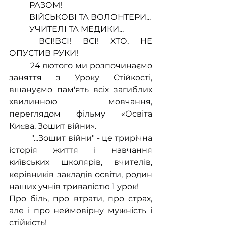
	РАЗОМ!
	ВІЙСЬКОВІ ТА ВОЛОНТЕРИ...
	УЧИТЕЛІ ТА МЕДИКИ...
	ВСІ!ВСІ! ВСІ! ХТО, НЕ 
ОПУСТИВ РУКИ!
 	24 лютого ми розпочинаємо 
заняття з Уроку Стійкості, 
вшануємо пам'ять всіх загиблих 
хвилинною мовчання, 
переглядом фільму «Освіта 
Києва. Зошит війни».
	 "...Зошит війни" - це трирічна 
історія життя і навчання 
київських школярів, вчителів, 
керівників закладів освіти, родин 
наших учнів тривалістю 1 урок!
Про біль, про втрати, про страх, 
але і про неймовірну мужність і 
стійкість!