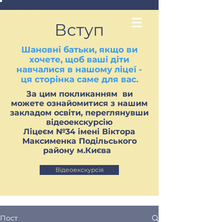
Вступ
Шановні батьки, якщо ви
хочете, щоб ваші діти
навчалися в нашому ліцеї -
ця сторінка саме для вас.
За цим покликанням ви
можете ознайомитися з нашим
закладом освіти, переглянувши
відеоекскурсію
Ліцеєм №34 імені Віктора
Максименка Подільського
району м.Києва
Відеоекскурсія
Пост