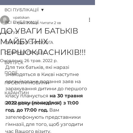
ВСІ ПУБЛІКАЦІЇ
vpatskan
ВСІ ПУБЛІКАЦІЇ
4 трав. 2022 р.
Читати 2 хв
ДО УВАГИ БАТЬКІВ
ВСТУП
МАЙБУТНІХ
ПОРАДИ ПСИХОЛОГА
ПЕРШОКЛАСНИКІВ!!!
ОСВІТНІЙ ПРОЦЕС
Оновлено:
26 трав. 2022 р.
ВИПУСК
Для тих батьків, які наразі 
ПОДІЇ
знаходяться в Києві наступне 
організоване подання заяв на 
ПРОЕКТНІ НОВИНИ
зарахування дитини до першого 
КАРАНТИН
класу планується 
на 30 травня 
2022 року (понеділок) з 11:00 
ГРОМАДСЬКИЙ БЮДЖЕТ
год. до 17:00 год.
 Вам 
зателефонують представники 
гімназії, для того, щоб узгодити 
час Вашого візиту.