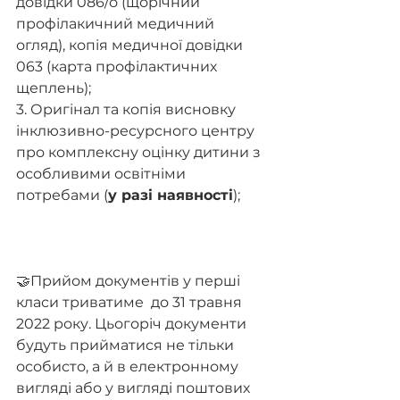
довідки 086/о (щорічний 
профілакичний медичний 
огляд), копія медичної довідки 
063 (карта профілактичних 
щеплень);
3. Оригінал та копія висновку 
інклюзивно-ресурсного центру 
про комплексну оцінку дитини з 
особливими освітніми 
потребами (
у разі наявності
);
🤝Прийом документів у перші 
класи триватиме  до 31 травня 
2022 року. Цьогоріч документи 
будуть прийматися не тільки 
особисто, а й в електронному 
вигляді або у вигляді поштових 