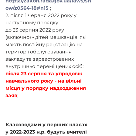
https://zakon.rada.gov.ua/laws/sh
ow/z0564-18#n15
;
2. після 1 червня 2022 року у 
наступному порядку:
до 23 серпня 2022 року 
(включно) - дітей мешканців, які 
мають постійну реєстрацію на 
території обслуговування 
закладу та зареєстрованих 
внутрішньо переміщених осіб;
після 23 серпня та упродовж 
навчального року - на вільні 
місця у порядку надходження 
заяв
;
Класоводами у перших класах 
у 2022-2023 н.р. будуть вчителі 