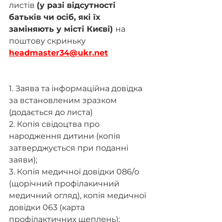
листів 
(у разі відсутності 
батьків чи осіб, які їх 
заміняють у місті Києві) 
на
поштову скриньку
headmaster34@ukr.net
1. Заява та інформаційна довідка 
за встановленим зразком 
(додається до листа)
2. Копія свідоцтва про 
народження дитини (копія 
затверджується при поданні 
заяви);
3. Копія медичної довідки 086/о 
(щорічний профілакичний 
медичний огляд), копія медичної 
довідки 063 (карта 
профілактичних щеплень);