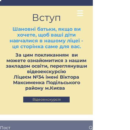
Вступ
Шановні батьки, якщо ви
хочете, щоб ваші діти
навчалися в нашому ліцеї -
ця сторінка саме для вас.
За цим покликанням ви
можете ознайомитися з нашим
закладом освіти, переглянувши
відеоекскурсію
Ліцеєм №34 імені Віктора
Максименка Подільського
району м.Києва
Відеоекскурсія
Пост