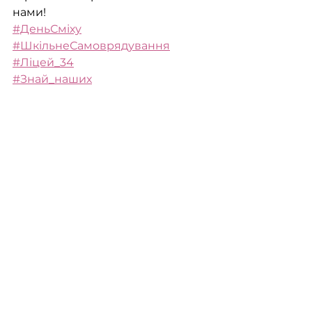
нами! 
#ДеньСміху
#ШкільнеСамоврядування
#Ліцей_34
#Знай_наших