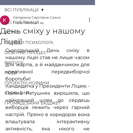
ВСІ ПУБЛІКАЦІЇ
Катерина Сергіївна Сахно
ВСІ ПУБЛІКАЦІЇ
1 квіт.
Читати 1 хв
День сміху у нашому
ВСТУП
Ліцеї!
ПОРАДИ ПСИХОЛОГА
Сьогоднішній День сміху в 
ОСВІТНІЙ ПРОЦЕС
нашому ліцеї став не лише часом 
ВИПУСК
для жартів, а й майданчиком для 
креативної передвиборчої 
ПОДІЇ
боротьби! 
ПРОЕКТНІ НОВИНИ
Кандидатка у Президенти Ліцею - 
КАРАНТИН
Поліна Ратушняк вирішила, що 
найкращий шлях до сердець 
ГРОМАДСЬКИЙ БЮДЖЕТ
виборців лежить через гарний 
настрій. Прямо в коридорах вона 
влаштувала інтерактивну 
активність, яка нікого не 