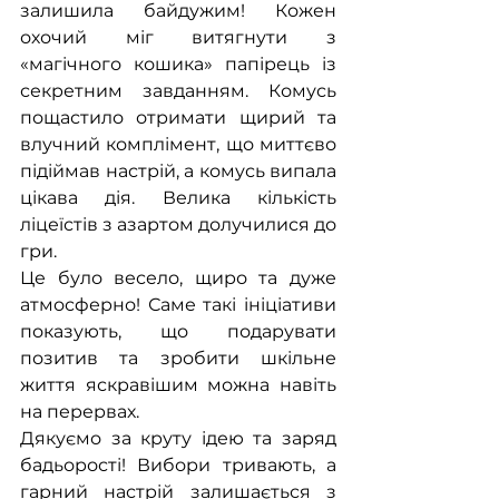
залишила байдужим! Кожен 
охочий міг витягнути з 
«магічного кошика» папірець із 
секретним завданням. Комусь 
пощастило отримати щирий та 
влучний комплімент, що миттєво 
підіймав настрій, а комусь випала 
цікава дія. Велика кількість 
ліцеїстів з азартом долучилися до 
гри. 
Це було весело, щиро та дуже 
атмосферно! Саме такі ініціативи 
показують, що подарувати 
позитив та зробити шкільне 
життя яскравішим можна навіть 
на перервах. 
Дякуємо за круту ідею та заряд 
бадьорості! Вибори тривають, а 
гарний настрій залишається з 