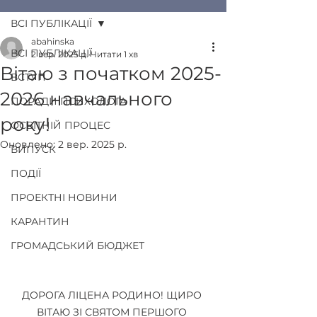
ВСІ ПУБЛІКАЦІЇ
abahinska
ВСІ ПУБЛІКАЦІЇ
2 вер. 2025 р.
Читати 1 хв
Вітаю з початком 2025-
ВСТУП
2026 навчального
ПОРАДИ ПСИХОЛОГА
року!
ОСВІТНІЙ ПРОЦЕС
Оновлено:
2 вер. 2025 р.
ВИПУСК
ПОДІЇ
ПРОЕКТНІ НОВИНИ
КАРАНТИН
ГРОМАДСЬКИЙ БЮДЖЕТ
ДОРОГА ЛІЦЕНА РОДИНО! ЩИРО 
ВІТАЮ ЗІ СВЯТОМ ПЕРШОГО 