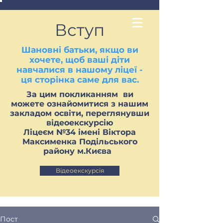
Вступ
Шановні батьки, якщо ви
хочете, щоб ваші діти
навчалися в нашому ліцеї -
ця сторінка саме для вас.
За цим покликанням ви
можете ознайомитися з нашим
закладом освіти, переглянувши
відеоекскурсію
Ліцеєм №34 імені Віктора
Максименка Подільського
району м.Києва
Відеоекскурсія
Пост