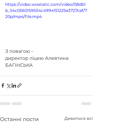
https://video.wixstatic.com/video/08db1
b_54c0560159554c4994151225e3727cef/7
20p/mp4/file.mp4
З повагою - 
директор ліцею Алевтина 
БАГІНСЬКА
Дивитися всі
Останні пости