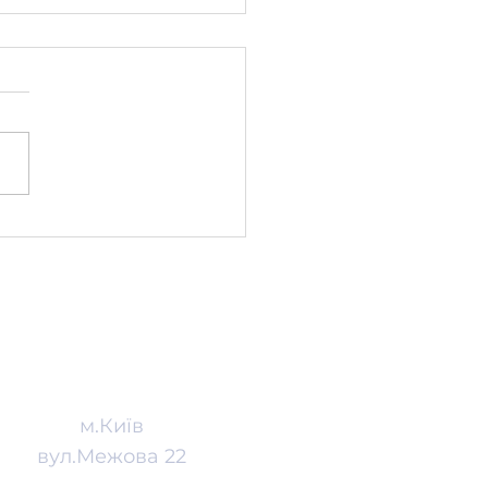
ервня о 16:00
будеться поцедура
ебкування на вільні
я у 1-ші класи
Адреса
м.Київ
вул.Межова 22