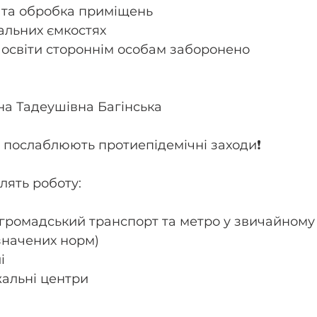
 та обробка приміщень
уальних ємкостях
у освіти стороннім особам заборонено
а Тадеушівна Багінська 
я послаблюють протиепідемічні заходи❗️
овлять роботу:
громадський транспорт та метро у звичайному 
начених норм)
і
жальні центри