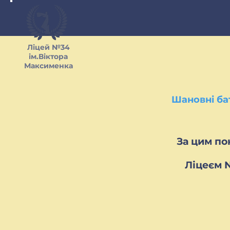
Ліцей №34
ім.Віктора
Максименка
Шановні ба
За цим по
Ліцеєм 