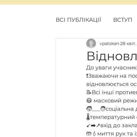
ВСІ ПУБЛІКАЦІЇ
ВСТУП
vpatskan
28 квіт.
ПОДІЇ
ПРОЕКТНІ Н
Відновл
До уваги учасникі
❗Зважаючи на пос
відновлюється осв
📝Всі інші проти
😷 масковий реж
🧒___🧑соціальна
🌡️температурний
↙️➡️↗️вхід до за
🤲💧миття рук та 