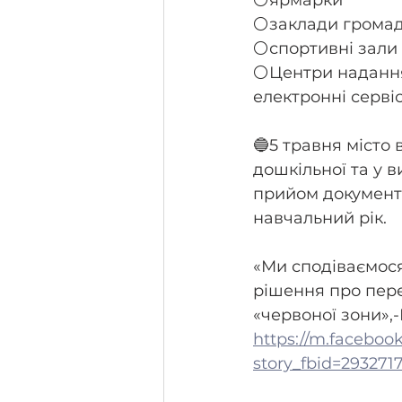
⚪️ярмарки
⚪️заклади грома
⚪️спортивні зали
⚪️Центри надання
електронні серві
🔵5 травня місто 
дошкільної та у 
прийом документі
навчальний рік.
«Ми сподіваємося
рішення про пере
«червоної зони»,-
https://m.faceboo
story_fbid=29327