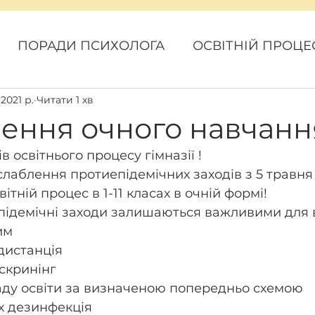
ПОРАДИ ПСИХОЛОГА
ОСВІТНІЙ ПРОЦЕ
 2021 р.
Читати 1 хв
ОВИНИ
КАРАНТИН
ГРОМАДСЬКИЙ БЮ
ення очного навчанн
в освітнього процесу гімназії !
лаблення протиепідемічних заходів з 5 травня
ітній процес в 1-11 класах в очній формі!
епідемічні заходи залишаються важливими для 
им
 дистанція
 скринінг
кладу освіти за визначеною попередньо схемою
їх дезинфекція