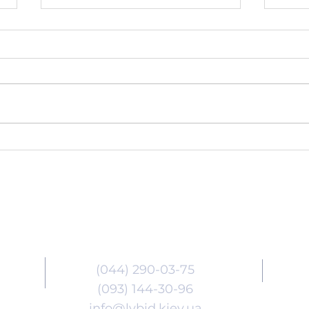
Інформаційна кампанія
12 ч
щодо вступу дітей та
від
молоді з тимчасово
жер
окупованих територій
місц
України до закладів
Контакти
вищої освіти
(044) 290-03-75
(093) 144-30-96
info@lybid.kiev.ua