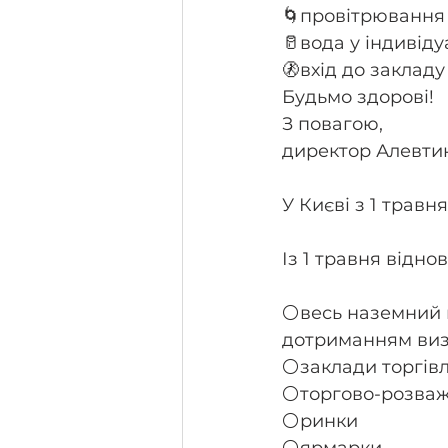
🌀провітрювання
🥛вода у індивід
🚷вхід до заклад
Будьмо здорові!
З повагою,
директор Алевтин
У Києві з 1 травн
​​Із 1 травня відн
⚪️весь наземний 
дотриманням виз
⚪️заклади торгівл
⚪️торгово-розва
⚪️ринки