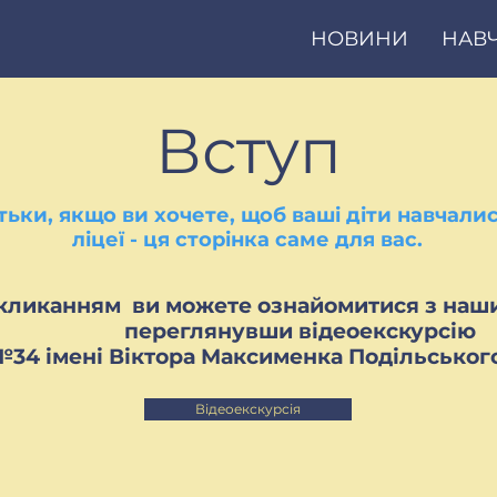
НОВИНИ
НАВ
Вступ
тьки, якщо ви хочете, щоб ваші діти навчали
ліцеї - ця сторінка саме для вас.
кликанням ви можете ознайомитися з наши
переглянувши відеоекскурсію
№34 імені Віктора Максименка Подільськог
Відеоекскурсія