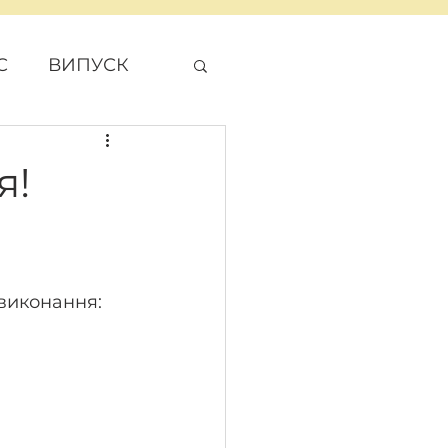
С
ВИПУСК
ДЖЕТ
я!
 
виконання: