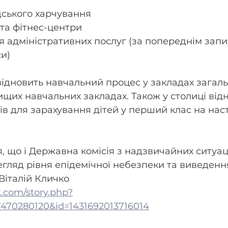
дського харчування
 та фітнес-центри
 адміністративних послуг (за попереднім запи
си)
відновить навчальний процес у закладах загальн
вищих навчальних закладах. Також у столиці від
в для зарахування дітей у перший клас на нас
, що і Державна комісія з надзвичайних ситуац
гляд рівня епідемічної небезпеки та виведення 
Віталій Кличко
k.com/story.php?
17470280120&id=1431692013716014