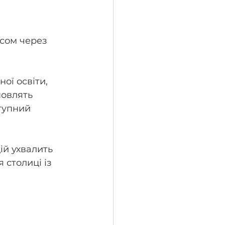
сом через 
ої освіти, 
новлять 
тупний 
ій ухвалить 
столиці із 