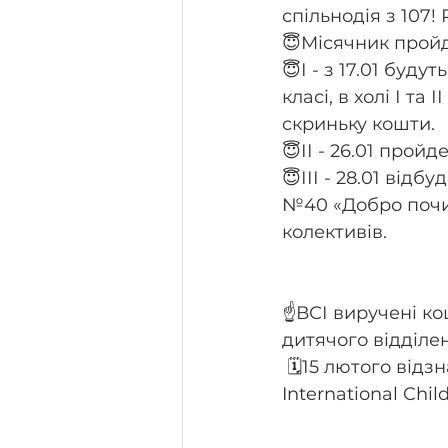
спільнодія з 107!
😇Місячник пройде
😇І - з 17.01 буд
класі, в холі І та
скриньку кошти.
😇ІІ - 26.01 прой
😇ІІІ - 28.01 від
№40 «Добро почин
колективів. 
☝️ВСІ виручені ко
дитячого відділе
 🗓️15 лютого відзначається Всесвітній день онкохворої дитини (англ. 
International Chi