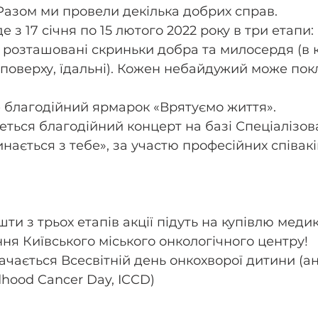
 Разом ми провели декілька добрих справ. 
 з 17 січня по 15 лютого 2022 року в три етапи:
уть розташовані скриньки добра та милосердя (в
 ІІ поверху, їдальні). Кожен небайдужий може пок
де благодійний ярмарок «Врятуємо життя». 
будеться благодійний концерт на базі Спеціалізо
ається з тебе», за участю професійних співакі
шти з трьох етапів акції підуть на купівлю меди
ння Київського міського онкологічного центру!
ldhood Cancer Day, ICCD)