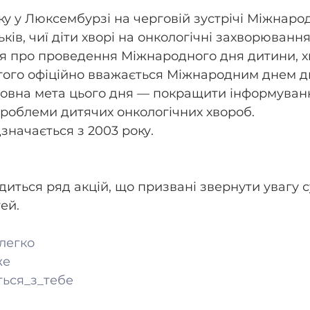
ку у Люксембурзі на черговій зустрічі Міжнарод
ків, чиї діти хворі на онкологічні захворювання
 про проведення Міжнародного дня дитини, хво
ютого офіційно вважається Міжнародним днем д
новна мета цього дня — покращити інформуван
проблеми дитячих онкологічних хвороб.
дзначається з 2003 року.
диться ряд акцій, що призвані звернути увагу с
ей.
легко
же
ься_з_тебе