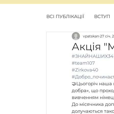
ВСІ ПУБЛІКАЦІЇ
ВСТУП
vpatskan
27 січ. 
ПОДІЇ
ПРОЕКТНІ Н
Акція "
#ЗНАЙНАШИХ34
#team107
#Zirkova40
#Добро_починаєт
🤝Цьогоріч наша 
добра», що прохо
вивченням німець
До місячника доп
долучаються також