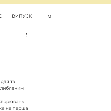
С
ВИПУСК
ДЖЕТ
рдя та 
глибленим 
ахворювань 
вже не перша 