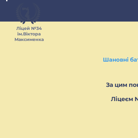
Ліцей №34
ім.Віктора
Максименка
Шановні ба
За цим по
Ліцеєм 