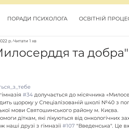
ПОРАДИ ПСИХОЛОГА
ОСВІТНІЙ ПРОЦЕ
2022 р.
Читати 1 хв
ОВИНИ
КАРАНТИН
ГРОМАДСЬКИЙ БЮ
Милосерддя та добра"
ься_з_тебе
гімназія 
#34
 долучається до місячника «Милосе
дить щороку у Спеціалізованій школі №40 з по
кої мови Святошинського району м. Києва.
омоги діткам, які лікуються від онкологічних з
 наші друзі з гімназії 
#107
 "Введенська". Це 