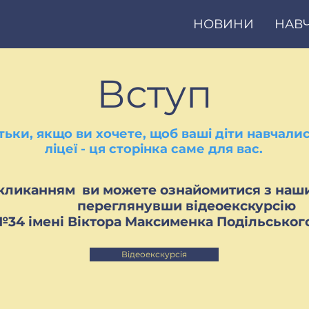
НОВИНИ
НАВ
Вступ
тьки, якщо ви хочете, щоб ваші діти навчали
ліцеї - ця сторінка саме для вас.
кликанням ви можете ознайомитися з наши
переглянувши відеоекскурсію
№34 імені Віктора Максименка Подільськог
Відеоекскурсія