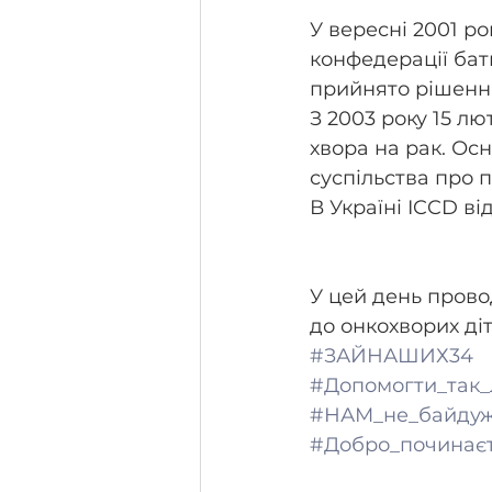
У вересні 2001 ро
конфедерації бать
прийнято рішення
З 2003 року 15 л
хвора на рак. Ос
суспільства про 
В Україні ICCD ві
У цей день прово
до онкохворих діт
#ЗАЙНАШИХ34
#Допомогти_так_
#НАМ_не_байду
#Добро_починаєт