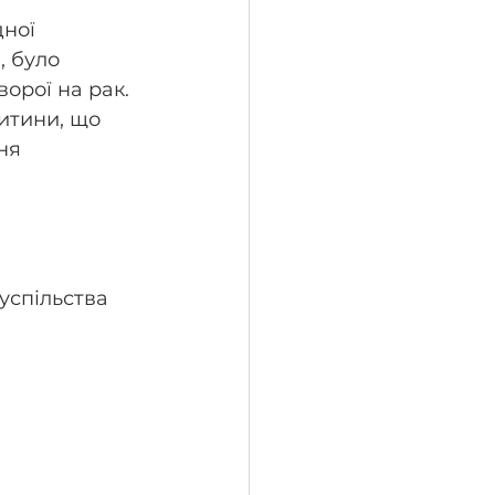
ної 
, було 
рої на рак. 
итини, що 
ня 
успільства 