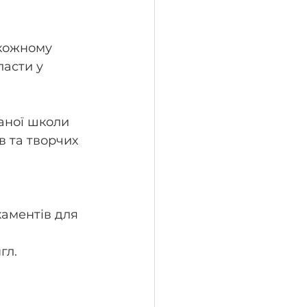
 кожному 
ласти у 
ваної школи 
в та творчих 
каментів для 